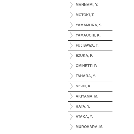
MANNAMI, Y.
MOTOKI, T.
YAMAMURA, S.
YAMAUCHI, K.
FUJISAWA, T.
EZUKA, F.
OMINETTI, P.
TAHARA, Y.
NISHII, K.
AKIYAMA, M.
HATA, Y.
ATAKA, Y.
MUROHARA, M.