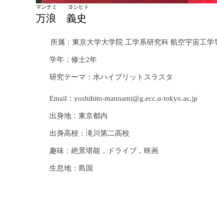
マンナミ ヨシヒト
万浪 義史
所属：
東京大学大学院 工学系研究科 航空宇宙工学
学年：修士2年
研究テーマ：水ハイブリットスラスタ
Email
：yoshihito-mannami@g.ecc.u-tokyo.ac.jp
出身地：東京都内
出身高校：滝川第二高校
趣味：絶景堪能，ドライブ，映画
生息地：島国