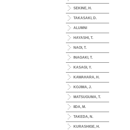
SEKINE, H.
TAKASAKI, D.
ALUMNI
HAYASHI, T.
NAOI, T.
INAGAKI, T.
KASAGI, Y.
KAWAHARA, H.
KOJIMA, J.
MATSUGUMA, T.
IIDA, M.
TAKEDA, N.
KURASHIGE, H.