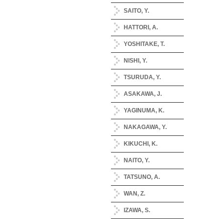
SAITO, Y.
HATTORI, A.
YOSHITAKE, T.
NISHI, Y.
TSURUDA, Y.
ASAKAWA, J.
YAGINUMA, K.
NAKAGAWA, Y.
KIKUCHI, K.
NAITO, Y.
TATSUNO, A.
WAN, Z.
IZAWA, S.